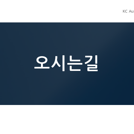
KC A
오시는길