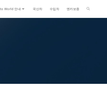
uto World 안내
국산차
수입차
엔카보증